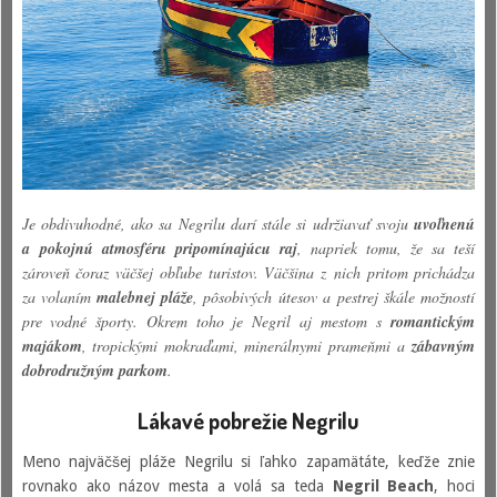
Je obdivuhodné, ako sa Negrilu darí stále si udržiavať svoju
uvoľnenú
a pokojnú atmosféru pripomínajúcu raj
, napriek tomu, že sa teší
zároveň čoraz väčšej obľube turistov. Väčšina z nich pritom prichádza
za volaním
malebnej pláže
, pôsobivých útesov a pestrej škále možností
pre vodné športy. Okrem toho je Negril aj mestom s
romantickým
majákom
, tropickými mokraďami, minerálnymi prameňmi a
zábavným
dobrodružným parkom
.
Lákavé pobrežie Negrilu
Meno najväčšej pláže Negrilu si ľahko zapamätáte, keďže znie
rovnako ako názov mesta a volá sa teda
Negril Beach
, hoci