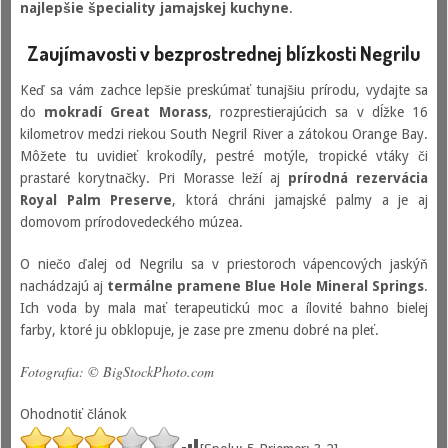
najlepšie špeciality jamajskej kuchyne
.
Zaujímavosti v bezprostrednej blízkosti Negrilu
Keď sa vám zachce lepšie preskúmať tunajšiu prírodu, vydajte sa
do
mokradí Great Morass
, rozprestierajúcich sa v dĺžke 16
kilometrov medzi riekou South Negril River a zátokou Orange Bay.
Môžete tu uvidieť krokodíly, pestré motýle, tropické vtáky či
prastaré korytnačky. Pri Morasse leží aj
prírodná rezervácia
Royal Palm Preserve
, ktorá chráni jamajské palmy a je aj
domovom prírodovedeckého múzea.
O niečo ďalej od Negrilu sa v priestoroch vápencových jaskýň
nachádzajú aj
termálne pramene Blue Hole Mineral Springs
.
Ich voda by mala mať terapeutickú moc a ílovité bahno bielej
farby, ktoré ju obklopuje, je zase pre zmenu dobré na pleť.
Fotografia: © BigStockPhoto.com
Ohodnotiť článok