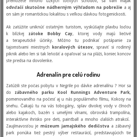
premôžete mnoho úzkych točitých schodov, sa vám maják
odvďačí skutočne nádherným výhľadom na pobrežie
a aj
on sám je romantickou lokalitou s veľkou dávkou fotogenickosti.
Ak zatúžite uniknúť ostatným turistom, vyskúšajte plavbu loďou
k blízkej
zátoke Bobby Cay
, ktorej vody majú liečivé
a terapeutické účinky. Môžno tu podnikať potápanie za
tajomstvami miestnych
koralových útesov
, spraviť si rodinný
piknik alebo len si tak leňošiť a opaľovať sa na pláži, koniec koncov
ste predsa na dovolenke.
Adrenalín pre celú rodinu
Zatúžili ste počas pobytu v Negrile po dávke adrenalínu ? Hor sa
do
zábavného parku Kool Runnings Adventure Park
,
pomenovaného na počesť aj u nás populárneho filmu, Kokosy na
snehu. Čakajú tu na vás tobogány, splav divokej vody v člnoch
alebo kajakoch, bazén s umelými vlnami, obrovská trampolína,
interaktívne ihrisko pre deti, paintball a mnoho ďalších atrakcií.
Zaujímavosťou je
múzeum jamajského dedičstva
a zábavný
park ponúka tiež pestrý výber reštaurácií, predstavujúcich tie