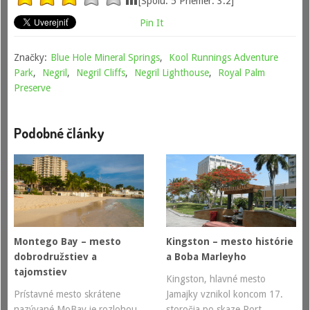
[Spolu:
5
Priemer:
3.2
]
Pin It
Značky:
Blue Hole Mineral Springs
,
Kool Runnings Adventure
Park
,
Negril
,
Negril Cliffs
,
Negril Lighthouse
,
Royal Palm
Preserve
Podobné články
Montego Bay – mesto
Kingston – mesto histórie
dobrodružstiev a
a Boba Marleyho
tajomstiev
Kingston, hlavné mesto
Prístavné mesto skrátene
Jamajky vznikol koncom 17.
nazývané MoBay je rozlohou
storočia po skaze Port