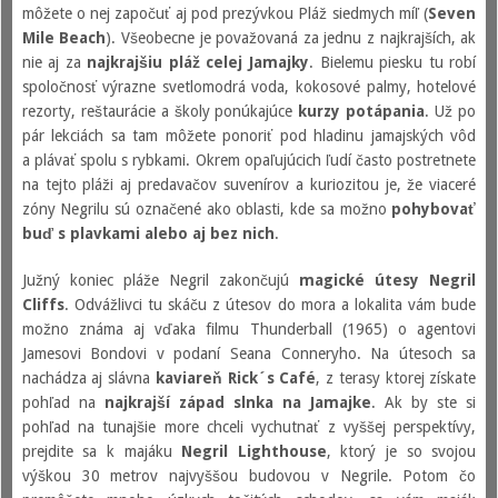
môžete o nej započuť aj pod prezývkou Pláž siedmych míľ (
Seven
Mile Beach
). Všeobecne je považovaná za jednu z najkrajších, ak
nie aj za
najkrajšiu pláž celej Jamajky
. Bielemu piesku tu robí
spoločnosť výrazne svetlomodrá voda, kokosové palmy, hotelové
rezorty, reštaurácie a školy ponúkajúce
kurzy potápania
. Už po
pár lekciách sa tam môžete ponoriť pod hladinu jamajských vôd
a plávať spolu s rybkami. Okrem opaľujúcich ľudí často postretnete
na tejto pláži aj predavačov suvenírov a kuriozitou je, že viaceré
zóny Negrilu sú označené ako oblasti, kde sa možno
pohybovať
buď s plavkami alebo aj bez nich
.
Južný koniec pláže Negril zakončujú
magické útesy Negril
Cliffs
. Odvážlivci tu skáču z útesov do mora a lokalita vám bude
možno známa aj vďaka filmu Thunderball (1965) o agentovi
Jamesovi Bondovi v podaní Seana Conneryho. Na útesoch sa
nachádza aj slávna
kaviareň Rick´s Café
, z terasy ktorej získate
pohľad na
najkrajší západ slnka na Jamajke
. Ak by ste si
pohľad na tunajšie more chceli vychutnať z vyššej perspektívy,
prejdite sa k majáku
Negril Lighthouse
, ktorý je so svojou
výškou 30 metrov najvyššou budovou v Negrile. Potom čo