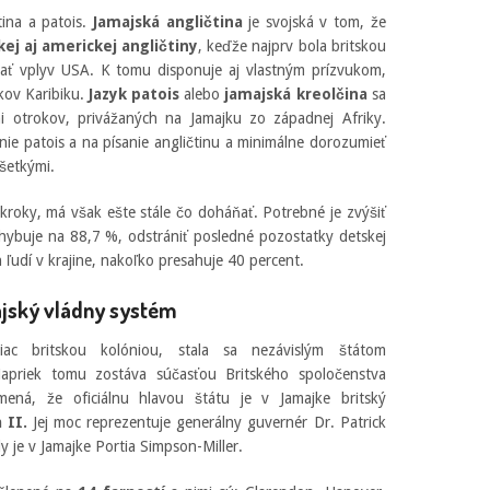
čtina a patois.
Jamajská angličtina
je svojská v tom, že
kej aj americkej angličtiny
, keďže najprv bola britskou
dať vplyv USA. K tomu disponuje aj vlastným prízvukom,
kov Karibiku.
Jazyk patois
alebo
jamajská kreolčina
sa
mi otrokov, privážaných na Jamajku zo západnej Afriky.
nie patois a na písanie angličtinu a minimálne dorozumieť
šetkými.
kroky, má však ešte stále čo doháňať. Potrebné je zvýšiť
hybuje na 88,7 %, odstrániť posledné pozostatky detskej
ľudí v krajine, nakoľko presahuje 40 percent.
jský vládny systém
c britskou kolóniou, stala sa nezávislým štátom
apriek tomu zostáva súčasťou Britského spoločenstva
ená, že oficiálnu hlavou štátu je v Jamajke britský
 II.
Jej moc reprezentuje generálny guvernér Dr. Patrick
 je v Jamajke Portia Simpson-Miller.