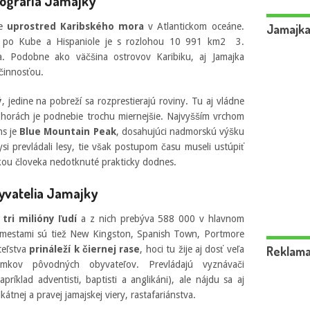
ografia Jamajky
ve
uprostred Karibského mora
v Atlantickom oceáne.
Jamajka
po Kube a Hispaniole je s rozlohou 10 991 km
2
3.
a. Podobne ako väčšina ostrovov Karibiku, aj Jamajka
činnosťou.
ý
, jedine na pobreží sa rozprestierajú roviny. Tu aj vládne
 v horách je podnebie trochu miernejšie. Najvyšším vrchom
ns je
Blue Mountain Peak
, dosahujúci nadmorskú výšku
i prevládali lesy, tie však postupom času museli ustúpiť
ukou človeka nedotknuté prakticky dodnes.
yvatelia Jamajky
tri milióny ľudí
a z nich prebýva 588 000 v hlavnom
 mestami sú tiež New Kingston, Spanish Town, Portmore
Reklam
teľstva
prináleží k čiernej rase
, hoci tu žije aj dosť veľa
mkov pôvodných obyvateľov. Prevládajú vyznávači
príklad adventisti, baptisti a anglikáni), ale nájdu sa aj
ikátnej a pravej jamajskej viery, rastafariánstva.