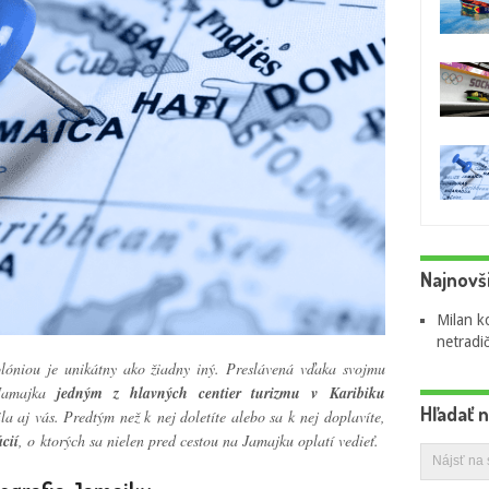
Najnovš
Milan
k
netradi
kolóniou je unikátny ako žiadny iný. Preslávená vďaka svojmu
 Jamajka
jedným z hlavných centier turizmu v Karibiku
Hľadať 
a aj vás. Predtým než k nej doletíte alebo sa k nej doplavíte,
cií
, o ktorých sa nielen pred cestou na Jamajku oplatí vedieť.