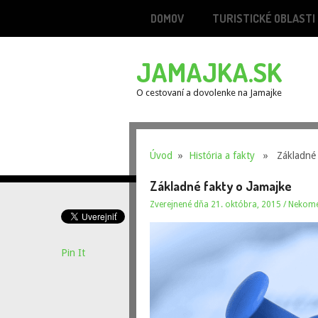
DOMOV
TURISTICKÉ OBLASTI
JAMAJKA.SK
O cestovaní a dovolenke na Jamajke
Úvod
»
História a fakty
» Základné f
Základné fakty o Jamajke
Zverejnené dňa 21. októbra, 2015
/
Nekome
Pin It