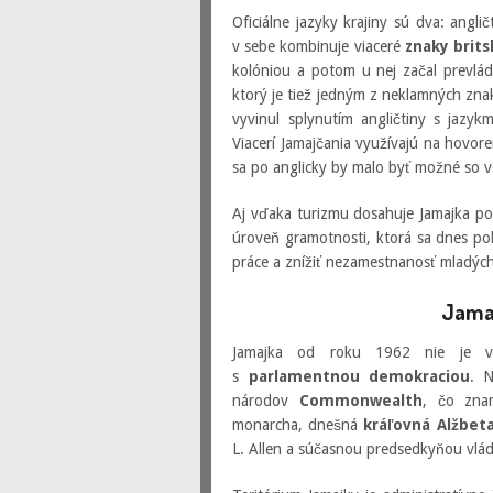
Oficiálne jazyky krajiny sú dva: angli
v sebe kombinuje viaceré
znaky brits
kolóniou a potom u nej začal prevlá
ktorý je tiež jedným z neklamných zna
vyvinul splynutím angličtiny s jazyk
Viacerí Jamajčania využívajú na hovore
sa po anglicky by malo byť možné so v
Aj vďaka turizmu dosahuje Jamajka po
úroveň gramotnosti, ktorá sa dnes po
práce a znížiť nezamestnanosť mladých 
Jama
Jamajka od roku 1962 nie je via
s
parlamentnou demokraciou
. N
národov
Commonwealth
, čo znam
monarcha, dnešná
kráľovná Alžbeta
L. Allen a súčasnou predsedkyňou vlády