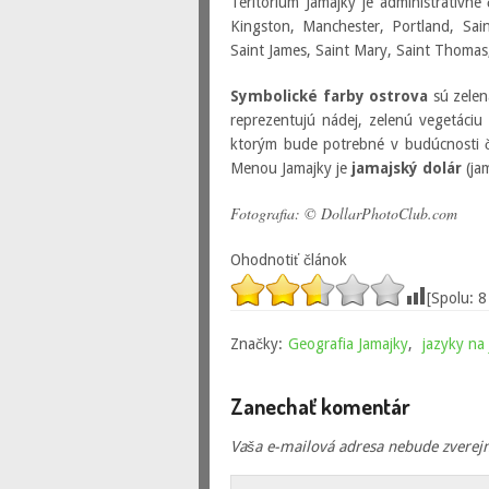
Teritórium Jamajky je administratívn
Kingston, Manchester, Portland, Sain
Saint James, Saint Mary, Saint Thoma
Symbolické farby ostrova
sú zelená
reprezentujú nádej, zelenú vegetáciu
ktorým bude potrebné v budúcnosti čeli
Menou Jamajky je
jamajský dolár
(jam
Fotografia: © DollarPhotoClub.com
Ohodnotiť článok
[Spolu:
8
Značky:
Geografia Jamajky
,
jazyky na
Zanechať komentár
Vaša e-mailová adresa nebude zverej