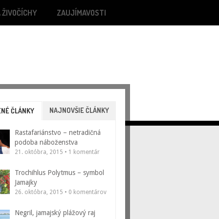
 ŽIVOČÍCHY
ZAUJÍMAVOSTI
NAJNOVŠIE ČLÁNKY
NÉ ČLÁNKY
Rastafariánstvo – netradičná
podoba náboženstva
21. októbra, 2015 • 1 komentár
Trochihlus Polytmus – symbol
Jamajky
26. októbra, 2015 • 0 komentárov
Negril, jamajský plážový raj