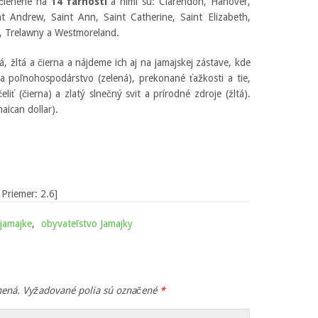
e členené na
14 farností
a nimi sú: Clarendon, Hanover,
t Andrew, Saint Ann, Saint Catherine, Saint Elizabeth,
s, Trelawny a Westmoreland.
, žltá a čierna a nájdeme ich aj na jamajskej zástave, kde
 a poľnohospodárstvo (zelená), prekonané ťažkosti a tie,
ť (čierna) a zlatý slnečný svit a prírodné zdroje (žltá).
aican dollar).
Priemer:
2.6
]
 jamajke
,
obyvateľstvo Jamajky
nená.
Vyžadované polia sú označené
*