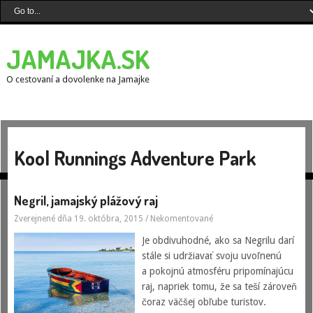
JAMAJKA.SK
O cestovaní a dovolenke na Jamajke
Kool Runnings Adventure Park
Negril, jamajský plážový raj
Zverejnené dňa 19. októbra, 2015
/
Nekomentované
Je obdivuhodné, ako sa Negrilu darí
stále si udržiavať svoju uvoľnenú
a pokojnú atmosféru pripomínajúcu
raj, napriek tomu, že sa teší zároveň
čoraz väčšej obľube turistov.