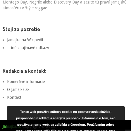
Montego Bay, Negrile alebo Discovery Bay a zažite tú pravú jamajskú
atmosféru v štýle reggae.
Stojí za pozretie
Jamajka na Wikipédii
…iné zaujímavé odkazy
Redakcia a kontakt
Komerčné informácie
O Jamajka.sk
Kontakt
Tento web používa súbory cookie na poskytovanie služieb,
prispôsobenie reklám a analýzu prenosov. Informácie o tom, ako
používate tento web, sa zdieľajú s Googlom. Používaním tohto
Jamajka.sk
Copyright © 2026.
webu vyjadrujete svoj súhlas s používaním súborov cookie.
Viac