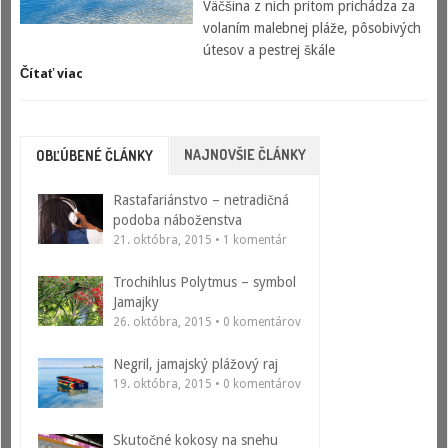
Väčšina z nich pritom prichádza za
volaním malebnej pláže, pôsobivých
útesov a pestrej škále
Čítať viac
NAJNOVŠIE ČLÁNKY
OBĽÚBENÉ ČLÁNKY
Rastafariánstvo – netradičná
podoba náboženstva
21. októbra, 2015 • 1 komentár
Trochihlus Polytmus – symbol
Jamajky
26. októbra, 2015 • 0 komentárov
Negril, jamajský plážový raj
19. októbra, 2015 • 0 komentárov
Skutočné kokosy na snehu