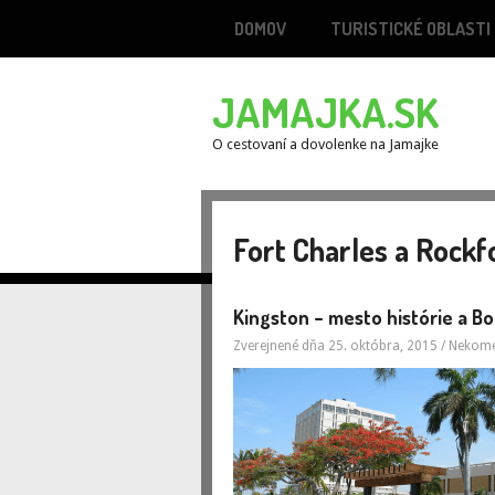
DOMOV
TURISTICKÉ OBLASTI
JAMAJKA.SK
O cestovaní a dovolenke na Jamajke
Fort Charles a Rockf
Kingston – mesto histórie a B
Zverejnené dňa 25. októbra, 2015
/
Nekome