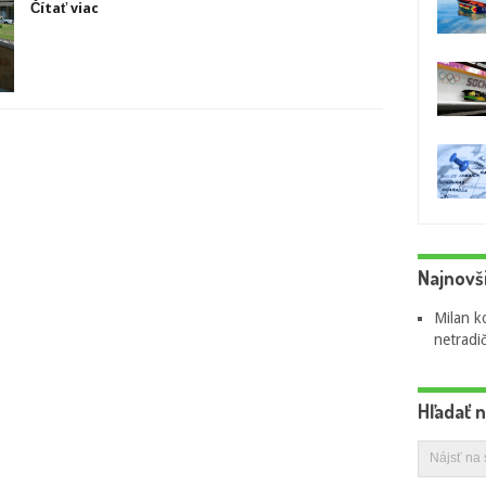
Čítať viac
Najnovš
Milan
k
netradi
Hľadať 