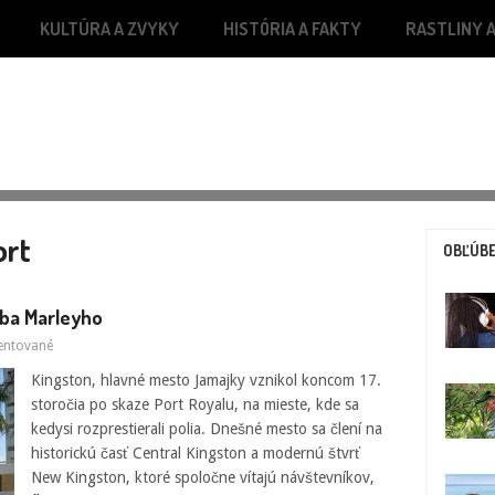
KULTÚRA A ZVYKY
HISTÓRIA A FAKTY
RASTLINY A
ort
OBĽÚBE
oba Marleyho
ntované
Kingston, hlavné mesto Jamajky vznikol koncom 17.
storočia po skaze Port Royalu, na mieste, kde sa
kedysi rozprestierali polia. Dnešné mesto sa člení na
historickú časť Central Kingston a modernú štvrť
New Kingston, ktoré spoločne vítajú návštevníkov,